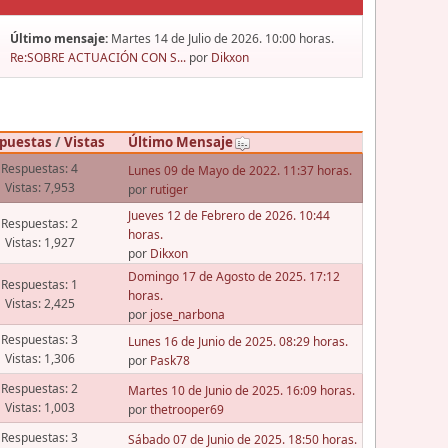
Último mensaje:
Martes 14 de Julio de 2026. 10:00 horas.
Re:SOBRE ACTUACIÓN CON S...
por
Dikxon
puestas
/
Vistas
Último Mensaje
Respuestas: 4
Lunes 09 de Mayo de 2022. 11:37 horas.
Vistas: 7,953
por
rutiger
Jueves 12 de Febrero de 2026. 10:44
Respuestas: 2
horas.
Vistas: 1,927
por
Dikxon
Domingo 17 de Agosto de 2025. 17:12
Respuestas: 1
horas.
Vistas: 2,425
por
jose_narbona
Respuestas: 3
Lunes 16 de Junio de 2025. 08:29 horas.
Vistas: 1,306
por
Pask78
Respuestas: 2
Martes 10 de Junio de 2025. 16:09 horas.
Vistas: 1,003
por
thetrooper69
Respuestas: 3
Sábado 07 de Junio de 2025. 18:50 horas.