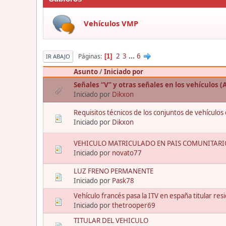
Vehículos VMP
2
3
...
6
Páginas
1
IR ABAJO
Asunto
/
Iniciado por
Señales “V” y otras señales en los vehículos 
Iniciado por
Dikxon
Requisitos técnicos de los conjuntos de vehículo
Iniciado por
Dikxon
VEHICULO MATRICULADO EN PAIS COMUNITARI
Iniciado por
novato77
LUZ FRENO PERMANENTE
Iniciado por
Pask78
Vehículo francés pasa la ITV en españa titular re
Iniciado por
thetrooper69
TITULAR DEL VEHICULO