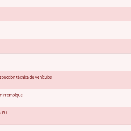
spección técnica de vehículos
emirremolque
s EU