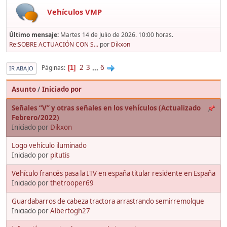
Vehículos VMP
Último mensaje:
Martes 14 de Julio de 2026. 10:00 horas.
Re:SOBRE ACTUACIÓN CON S...
por
Dikxon
2
3
...
6
Páginas
1
IR ABAJO
Asunto
/
Iniciado por
Señales “V” y otras señales en los vehículos (Actualizado
Febrero/2022)
Iniciado por
Dikxon
Logo vehículo iluminado
Iniciado por
pitutis
Vehículo francés pasa la ITV en españa titular residente en España
Iniciado por
thetrooper69
Guardabarros de cabeza tractora arrastrando semirremolque
Iniciado por
Albertogh27