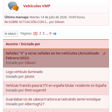
Vehículos VMP
Último mensaje:
Martes 14 de Julio de 2026. 10:00 horas.
Re:SOBRE ACTUACIÓN CON S...
por
Dikxon
2
3
...
6
Páginas
1
IR ABAJO
Asunto
/
Iniciado por
Señales “V” y otras señales en los vehículos (Actualizado
Febrero/2022)
Iniciado por
Dikxon
Logo vehículo iluminado
Iniciado por
pitutis
Vehículo francés pasa la ITV en españa titular residente en España
Iniciado por
thetrooper69
Guardabarros de cabeza tractora arrastrando semirremolque
Iniciado por
Albertogh27