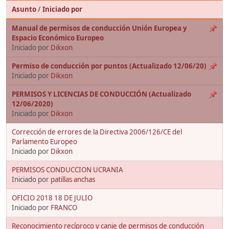
Asunto
/
Iniciado por
Manual de permisos de conducción Unión Europea y
Espacio Económico Europeo
Iniciado por
Dikxon
Permiso de conducción por puntos (Actualizado 12/06/20)
Iniciado por
Dikxon
PERMISOS Y LICENCIAS DE CONDUCCIÓN (Actualizado
12/06/2020)
Iniciado por
Dikxon
Corrección de errores de la Directiva 2006/126/CE del
Parlamento Europeo
Iniciado por
Dikxon
PERMISOS CONDUCCION UCRANIA
Iniciado por
patillas anchas
OFICIO 2018 18 DE JULIO
Iniciado por
FRANCO
Reconocimiento recíproco y canje de permisos de conducción