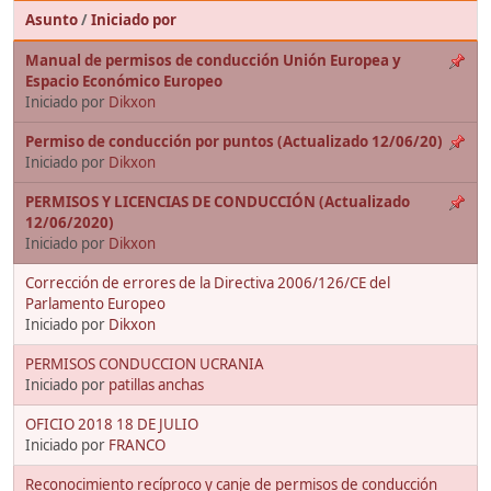
Asunto
/
Iniciado por
Manual de permisos de conducción Unión Europea y
Espacio Económico Europeo
Iniciado por
Dikxon
Permiso de conducción por puntos (Actualizado 12/06/20)
Iniciado por
Dikxon
PERMISOS Y LICENCIAS DE CONDUCCIÓN (Actualizado
12/06/2020)
Iniciado por
Dikxon
Corrección de errores de la Directiva 2006/126/CE del
Parlamento Europeo
Iniciado por
Dikxon
PERMISOS CONDUCCION UCRANIA
Iniciado por
patillas anchas
OFICIO 2018 18 DE JULIO
Iniciado por
FRANCO
Reconocimiento recíproco y canje de permisos de conducción