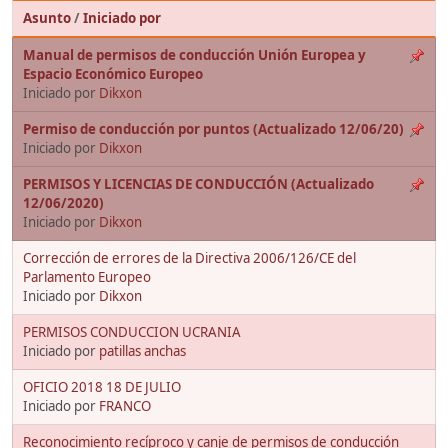
Asunto
/
Iniciado por
Manual de permisos de conducción Unión Europea y
Espacio Económico Europeo
Iniciado por
Dikxon
Permiso de conducción por puntos (Actualizado 12/06/20)
Iniciado por
Dikxon
PERMISOS Y LICENCIAS DE CONDUCCIÓN (Actualizado
12/06/2020)
Iniciado por
Dikxon
Corrección de errores de la Directiva 2006/126/CE del
Parlamento Europeo
Iniciado por
Dikxon
PERMISOS CONDUCCION UCRANIA
Iniciado por
patillas anchas
OFICIO 2018 18 DE JULIO
Iniciado por
FRANCO
Reconocimiento recíproco y canje de permisos de conducción