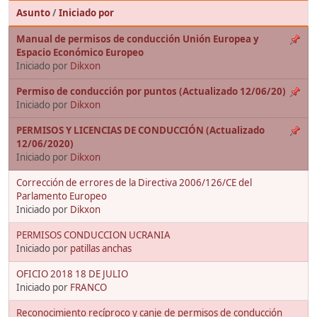
Asunto
/
Iniciado por
Manual de permisos de conducción Unión Europea y
Espacio Económico Europeo
Iniciado por
Dikxon
Permiso de conducción por puntos (Actualizado 12/06/20)
Iniciado por
Dikxon
PERMISOS Y LICENCIAS DE CONDUCCIÓN (Actualizado
12/06/2020)
Iniciado por
Dikxon
Corrección de errores de la Directiva 2006/126/CE del
Parlamento Europeo
Iniciado por
Dikxon
PERMISOS CONDUCCION UCRANIA
Iniciado por
patillas anchas
OFICIO 2018 18 DE JULIO
Iniciado por
FRANCO
Reconocimiento recíproco y canje de permisos de conducción