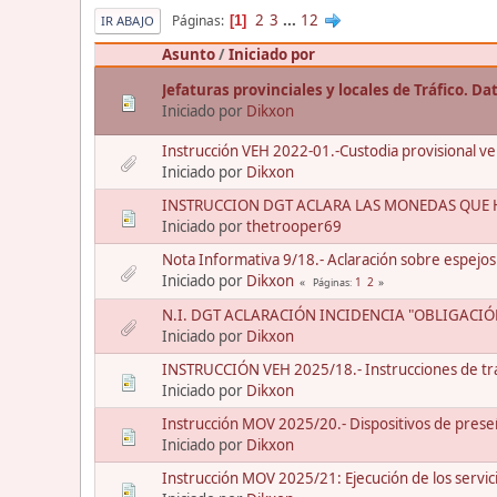
2
3
...
12
Páginas
1
IR ABAJO
Asunto
/
Iniciado por
Jefaturas provinciales y locales de Tráfico. D
Iniciado por
Dikxon
Instrucción VEH 2022-01.-Custodia provisional vehí
Iniciado por
Dikxon
INSTRUCCION DGT ACLARA LAS MONEDAS QUE H
Iniciado por
thetrooper69
Nota Informativa 9/18.- Aclaración sobre espejos
Iniciado por
Dikxon
1
2
Páginas
N.I. DGT ACLARACIÓN INCIDENCIA "OBLIGACI
Iniciado por
Dikxon
INSTRUCCIÓN VEH 2025/18.- Instrucciones de tra
Iniciado por
Dikxon
Instrucción MOV 2025/20.- Dispositivos de preseñ
Iniciado por
Dikxon
Instrucción MOV 2025/21: Ejecución de los servic