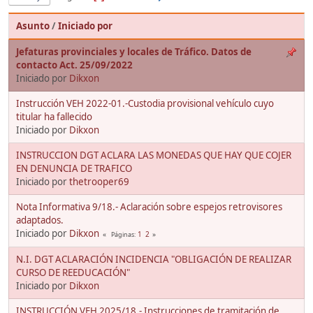
Asunto
/
Iniciado por
Jefaturas provinciales y locales de Tráfico. Datos de
contacto Act. 25/09/2022
Iniciado por
Dikxon
Instrucción VEH 2022-01.-Custodia provisional vehículo cuyo
titular ha fallecido
Iniciado por
Dikxon
INSTRUCCION DGT ACLARA LAS MONEDAS QUE HAY QUE COJER
EN DENUNCIA DE TRAFICO
Iniciado por
thetrooper69
Nota Informativa 9/18.- Aclaración sobre espejos retrovisores
adaptados.
Iniciado por
Dikxon
1
2
Páginas
N.I. DGT ACLARACIÓN INCIDENCIA "OBLIGACIÓN DE REALIZAR
CURSO DE REEDUCACIÓN"
Iniciado por
Dikxon
INSTRUCCIÓN VEH 2025/18.- Instrucciones de tramitación de