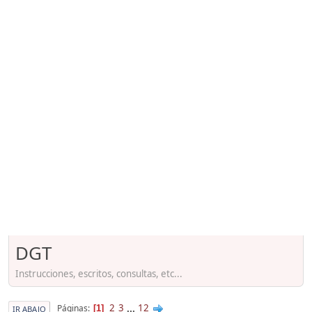
DGT
Instrucciones, escritos, consultas, etc...
2
3
...
12
Páginas
1
IR ABAJO