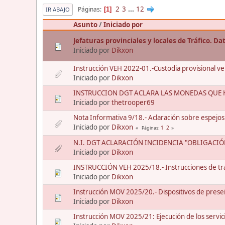
2
3
...
12
Páginas
1
IR ABAJO
Asunto
/
Iniciado por
Jefaturas provinciales y locales de Tráfico. D
Iniciado por
Dikxon
Instrucción VEH 2022-01.-Custodia provisional vehí
Iniciado por
Dikxon
INSTRUCCION DGT ACLARA LAS MONEDAS QUE H
Iniciado por
thetrooper69
Nota Informativa 9/18.- Aclaración sobre espejos
Iniciado por
Dikxon
1
2
Páginas
N.I. DGT ACLARACIÓN INCIDENCIA "OBLIGACI
Iniciado por
Dikxon
INSTRUCCIÓN VEH 2025/18.- Instrucciones de tra
Iniciado por
Dikxon
Instrucción MOV 2025/20.- Dispositivos de preseñ
Iniciado por
Dikxon
Instrucción MOV 2025/21: Ejecución de los servic