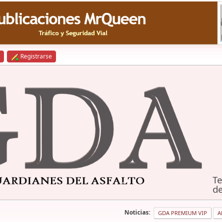
Registrarse
Te
de
Noticias:
GDA PREMIUM VIP
A