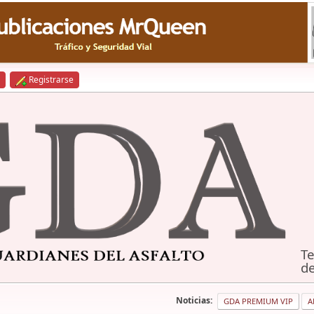
Registrarse
Te
de
Noticias:
GDA PREMIUM VIP
A