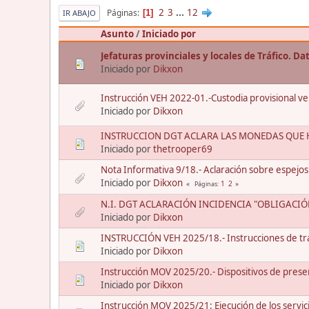
2
3
...
12
Páginas
1
IR ABAJO
Asunto
/
Iniciado por
Jefaturas provinciales y locales de Tráfico. D
Iniciado por
Dikxon
Instrucción VEH 2022-01.-Custodia provisional vehí
Iniciado por
Dikxon
INSTRUCCION DGT ACLARA LAS MONEDAS QUE H
Iniciado por
thetrooper69
Nota Informativa 9/18.- Aclaración sobre espejos
Iniciado por
Dikxon
1
2
Páginas
N.I. DGT ACLARACIÓN INCIDENCIA "OBLIGACI
Iniciado por
Dikxon
INSTRUCCIÓN VEH 2025/18.- Instrucciones de tra
Iniciado por
Dikxon
Instrucción MOV 2025/20.- Dispositivos de preseñ
Iniciado por
Dikxon
Instrucción MOV 2025/21: Ejecución de los servic