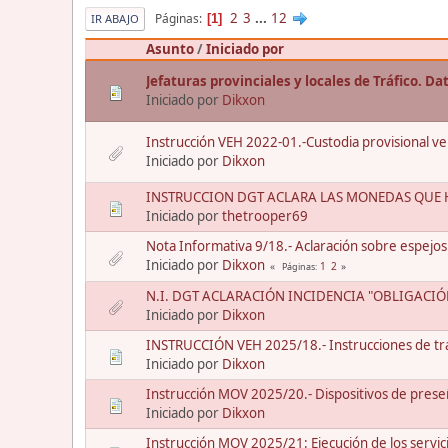
2
3
...
12
Páginas
1
IR ABAJO
Asunto
/
Iniciado por
Jefaturas provinciales y locales de Tráfico. D
Iniciado por
Dikxon
Instrucción VEH 2022-01.-Custodia provisional vehí
Iniciado por
Dikxon
INSTRUCCION DGT ACLARA LAS MONEDAS QUE H
Iniciado por
thetrooper69
Nota Informativa 9/18.- Aclaración sobre espejos
Iniciado por
Dikxon
1
2
Páginas
N.I. DGT ACLARACIÓN INCIDENCIA "OBLIGACI
Iniciado por
Dikxon
INSTRUCCIÓN VEH 2025/18.- Instrucciones de tra
Iniciado por
Dikxon
Instrucción MOV 2025/20.- Dispositivos de preseñ
Iniciado por
Dikxon
Instrucción MOV 2025/21: Ejecución de los servic