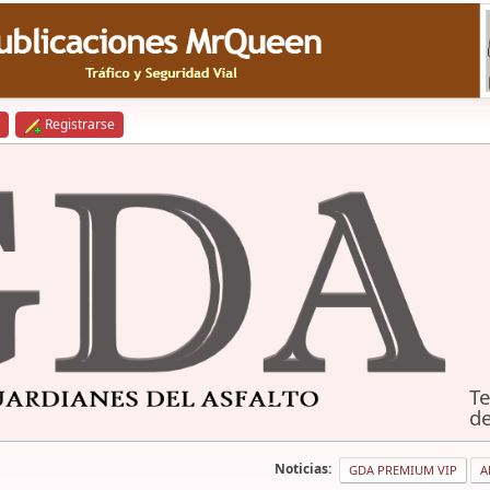
Registrarse
Te
de
Noticias:
GDA PREMIUM VIP
A