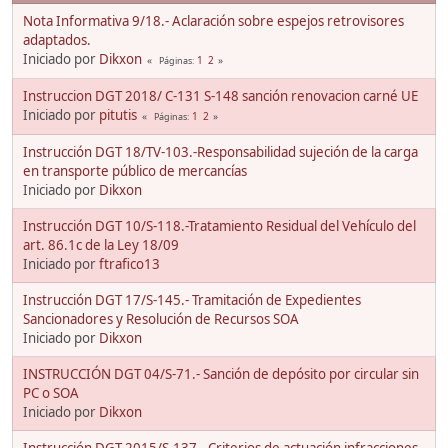
Nota Informativa 9/18.- Aclaración sobre espejos retrovisores
adaptados.
Iniciado por
Dikxon
1
2
Páginas
Instruccion DGT 2018/ C-131 S-148 sanción renovacion carné UE
Iniciado por
pitutis
1
2
Páginas
Instrucción DGT 18/TV-103.-Responsabilidad sujeción de la carga
en transporte público de mercancías
Iniciado por
Dikxon
Instrucción DGT 10/S-118.-Tratamiento Residual del Vehículo del
art. 86.1c de la Ley 18/09
Iniciado por
ftrafico13
Instrucción DGT 17/S-145.- Tramitación de Expedientes
Sancionadores y Resolución de Recursos SOA
Iniciado por
Dikxon
INSTRUCCIÓN DGT 04/S-71.- Sanción de depósito por circular sin
PC o SOA
Iniciado por
Dikxon
Instrucción DGT 2015/S-137.- Criterios de actuación infracciones