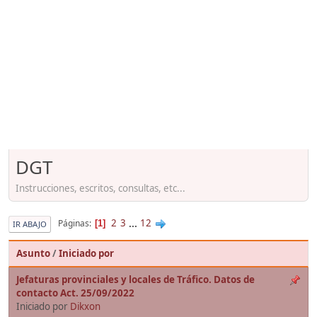
DGT
Instrucciones, escritos, consultas, etc...
2
3
...
12
Páginas
1
IR ABAJO
Asunto
/
Iniciado por
Jefaturas provinciales y locales de Tráfico. Datos de
contacto Act. 25/09/2022
Iniciado por
Dikxon