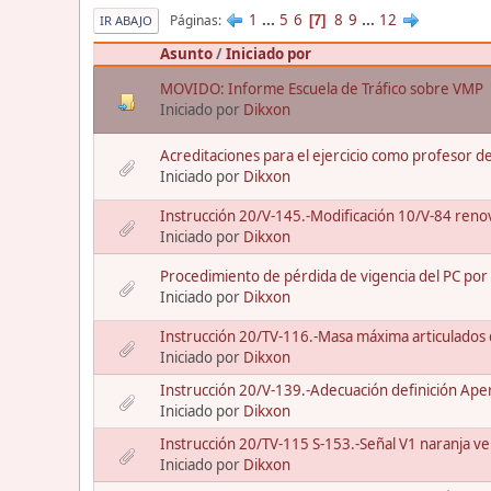
1
...
5
6
8
9
...
12
Páginas
7
IR ABAJO
Asunto
/
Iniciado por
MOVIDO: Informe Escuela de Tráfico sobre VMP
Iniciado por
Dikxon
Acreditaciones para el ejercicio como profesor de
Iniciado por
Dikxon
Instrucción 20/V-145.-Modificación 10/V-84 renov
Iniciado por
Dikxon
Procedimiento de pérdida de vigencia del PC por 
Iniciado por
Dikxon
Instrucción 20/TV-116.-Masa máxima articulados 
Iniciado por
Dikxon
Instrucción 20/V-139.-Adecuación definición A
Iniciado por
Dikxon
Instrucción 20/TV-115 S-153.-Señal V1 naranja veh
Iniciado por
Dikxon