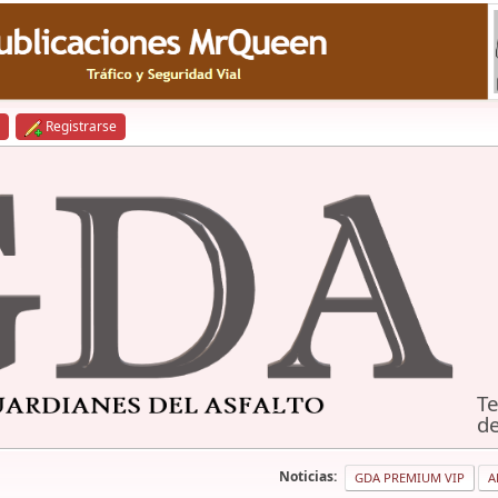
Registrarse
Te
de
Noticias:
GDA PREMIUM VIP
A