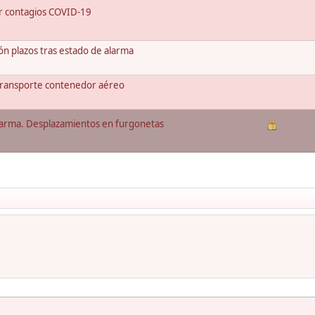
ar contagios COVID-19
ón plazos tras estado de alarma
 transporte contenedor aéreo
arma. Desplazamientos en furgonetas