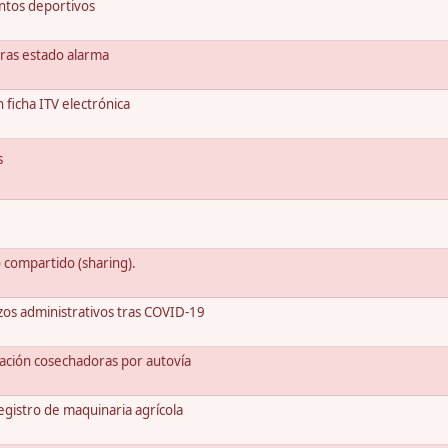
entos deportivos
 tras estado alarma
 ficha ITV electrónica
s
o compartido (sharing).
os administrativos tras COVID-19
lación cosechadoras por autovía
egistro de maquinaria agrícola