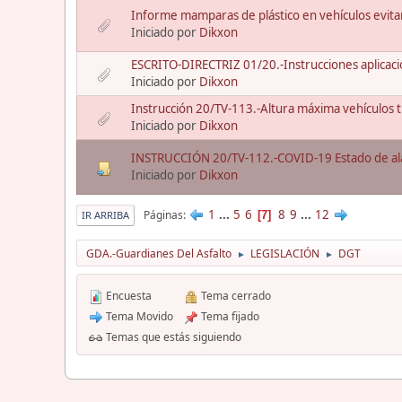
Informe mamparas de plástico en vehículos evit
Iniciado por
Dikxon
ESCRITO-DIRECTRIZ 01/20.-Instrucciones aplicaci
Iniciado por
Dikxon
Instrucción 20/TV-113.-Altura máxima vehículos
Iniciado por
Dikxon
INSTRUCCIÓN 20/TV-112.-COVID-19 Estado de al
Iniciado por
Dikxon
1
...
5
6
8
9
...
12
Páginas
7
IR ARRIBA
GDA.-Guardianes Del Asfalto
LEGISLACIÓN
DGT
►
►
Encuesta
Tema cerrado
Tema Movido
Tema fijado
Temas que estás siguiendo