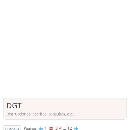
DGT
Instrucciones, escritos, consultas, etc...
1
3
4
...
12
Páginas
2
IR ABAJO