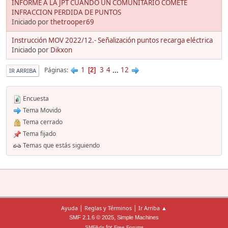
INFORME A LA JPT CUANDO UN COMUNITARIO COMETE
INFRACCION PERDIDA DE PUNTOS
Iniciado por
thetrooper69
Instrucción MOV 2022/12.- Señalización puntos recarga eléctrica
Iniciado por
Dikxon
1
3
4
...
12
Páginas
2
IR ARRIBA
Encuesta
Tema Movido
Tema cerrado
Tema fijado
Temas que estás siguiendo
|
|
Ayuda
Reglas y Términos
Ir Arriba ▲
,
SMF 2.1.6 © 2025
Simple Machines
for
SMFAds
Free Forums