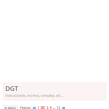
DGT
Instrucciones, escritos, consultas, etc...
1
3
4
...
12
Páginas
2
IR ABAJO