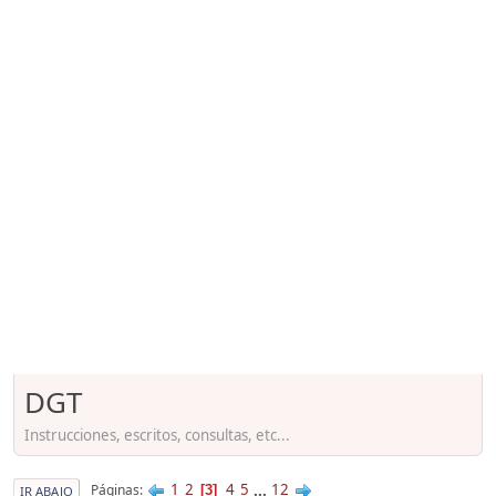
DGT
Instrucciones, escritos, consultas, etc...
1
2
4
5
...
12
Páginas
3
IR ABAJO