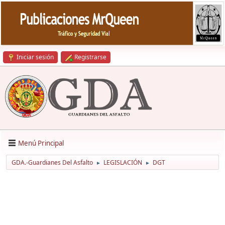
Iniciar sesión
Registrarse
Menú Principal
GDA.-Guardianes Del Asfalto
LEGISLACIÓN
DGT
►
►