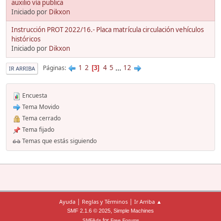
auxilio vía publica
Iniciado por
Dikxon
Instrucción PROT 2022/16.- Placa matrícula circulación vehículos
históricos
Iniciado por
Dikxon
1
2
4
5
...
12
Páginas
3
IR ARRIBA
Encuesta
Tema Movido
Tema cerrado
Tema fijado
Temas que estás siguiendo
|
|
Ayuda
Reglas y Términos
Ir Arriba ▲
,
SMF 2.1.6 © 2025
Simple Machines
for
SMFAds
Free Forums