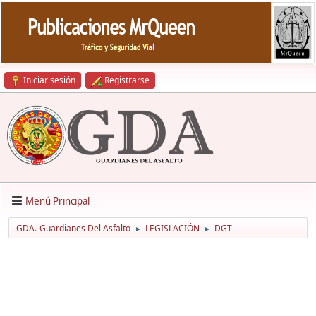
Iniciar sesión
Registrarse
Menú Principal
GDA.-Guardianes Del Asfalto
LEGISLACIÓN
DGT
►
►