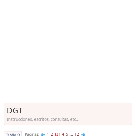
DGT
Instrucciones, escritos, consultas, etc...
1
2
4
5
...
12
Páginas
3
IR ABAJO