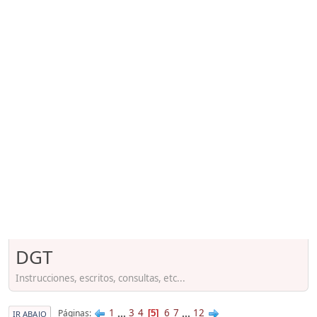
DGT
Instrucciones, escritos, consultas, etc...
1
...
3
4
6
7
...
12
Páginas
5
IR ABAJO