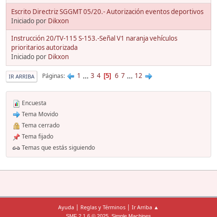
Escrito Directriz SGGMT 05/20.- Autorización eventos deportivos
Iniciado por
Dikxon
Instrucción 20/TV-115 S-153.-Señal V1 naranja vehículos
prioritarios autorizada
Iniciado por
Dikxon
1
...
3
4
6
7
...
12
Páginas
5
IR ARRIBA
Encuesta
Tema Movido
Tema cerrado
Tema fijado
Temas que estás siguiendo
|
|
Ayuda
Reglas y Términos
Ir Arriba ▲
,
SMF 2.1.6 © 2025
Simple Machines