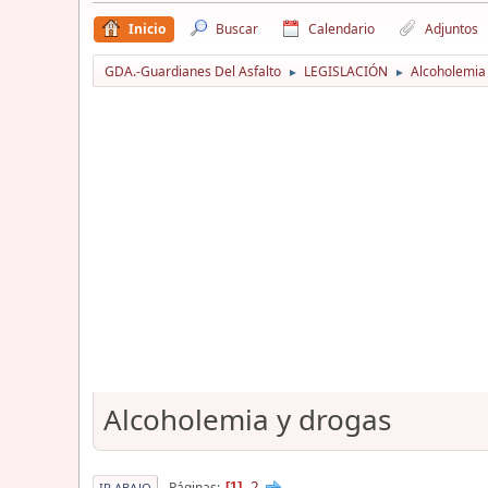
Inicio
Buscar
Calendario
Adjuntos
GDA.-Guardianes Del Asfalto
LEGISLACIÓN
Alcoholemia
►
►
Alcoholemia y drogas
2
Páginas
1
IR ABAJO