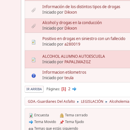
Información de los distintos tipos de drogas
Iniciado por
Dikxon
Alcohol y drogas en la conducción
Iniciado por
Dikxon
Positivo en drogas en siniestro con un fallecido
Iniciado por
a280019
ALCOHOL ALUMNO AUTOESCUELA
Iniciado por
PAPALIMAZGZ
Informacion etilometros
Iniciado por
teula
2
Páginas
1
IR ARRIBA
GDA.-Guardianes Del Asfalto
LEGISLACIÓN
Alcoholemia
►
►
Encuesta
Tema cerrado
Tema Movido
Tema fijado
Temas que estás siguiendo