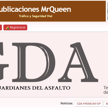
Registrarse
Te
de
Noticias:
GDA PREMIUM VIP
A