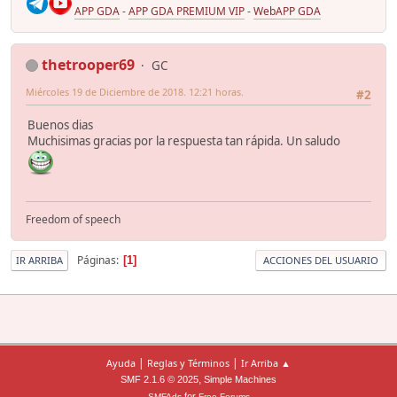
APP GDA
-
APP GDA PREMIUM VIP
-
WebAPP GDA
thetrooper69
GC
Miércoles 19 de Diciembre de 2018. 12:21 horas.
#2
Buenos dias
Muchisimas gracias por la respuesta tan rápida. Un saludo
Freedom of speech
Páginas
1
IR ARRIBA
ACCIONES DEL USUARIO
|
|
Ayuda
Reglas y Términos
Ir Arriba ▲
,
SMF 2.1.6 © 2025
Simple Machines
for
SMFAds
Free Forums