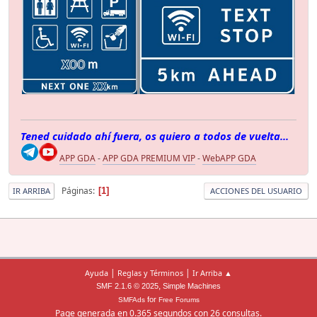
Tened cuidado ahí fuera, os quiero a todos de vuelta...
APP GDA
-
APP GDA PREMIUM VIP
-
WebAPP GDA
Páginas
1
IR ARRIBA
ACCIONES DEL USUARIO
|
|
Ayuda
Reglas y Términos
Ir Arriba ▲
,
SMF 2.1.6 © 2025
Simple Machines
for
SMFAds
Free Forums
Page generada en 0.365 segundos con 26 consultas.