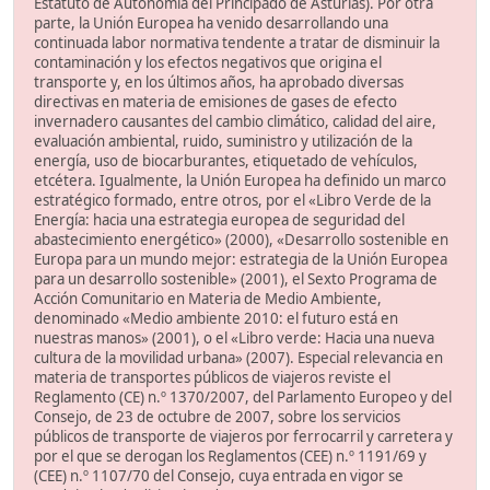
Estatuto de Autonomía del Principado de Asturias). Por otra
parte, la Unión Europea ha venido desarrollando una
continuada labor normativa tendente a tratar de disminuir la
contaminación y los efectos negativos que origina el
transporte y, en los últimos años, ha aprobado diversas
directivas en materia de emisiones de gases de efecto
invernadero causantes del cambio climático, calidad del aire,
evaluación ambiental, ruido, suministro y utilización de la
energía, uso de biocarburantes, etiquetado de vehículos,
etcétera. Igualmente, la Unión Europea ha definido un marco
estratégico formado, entre otros, por el «Libro Verde de la
Energía: hacia una estrategia europea de seguridad del
abastecimiento energético» (2000), «Desarrollo sostenible en
Europa para un mundo mejor: estrategia de la Unión Europea
para un desarrollo sostenible» (2001), el Sexto Programa de
Acción Comunitario en Materia de Medio Ambiente,
denominado «Medio ambiente 2010: el futuro está en
nuestras manos» (2001), o el «Libro verde: Hacia una nueva
cultura de la movilidad urbana» (2007). Especial relevancia en
materia de transportes públicos de viajeros reviste el
Reglamento (CE) n.º 1370/2007, del Parlamento Europeo y del
Consejo, de 23 de octubre de 2007, sobre los servicios
públicos de transporte de viajeros por ferrocarril y carretera y
por el que se derogan los Reglamentos (CEE) n.º 1191/69 y
(CEE) n.º 1107/70 del Consejo, cuya entrada en vigor se