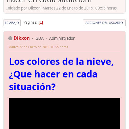
Iniciado por Dikxon, Martes 22 de Enero de 2019. 09:55 horas.
Páginas
1
IR ABAJO
ACCIONES DEL USUARIO
Dikxon
GDA
Administrador
Martes 22 de Enero de 2019. 09:55 horas.
Los colores de la nieve,
¿Que hacer en cada
situación?