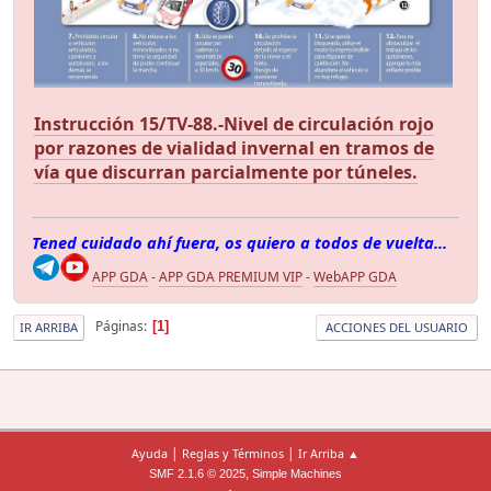
Instrucción 15/TV-88.-Nivel de circulación rojo
por razones de vialidad invernal en tramos de
vía que discurran parcialmente por túneles.
Tened cuidado ahí fuera, os quiero a todos de vuelta...
APP GDA
-
APP GDA PREMIUM VIP
-
WebAPP GDA
Páginas
1
IR ARRIBA
ACCIONES DEL USUARIO
|
|
Ayuda
Reglas y Términos
Ir Arriba ▲
,
SMF 2.1.6 © 2025
Simple Machines