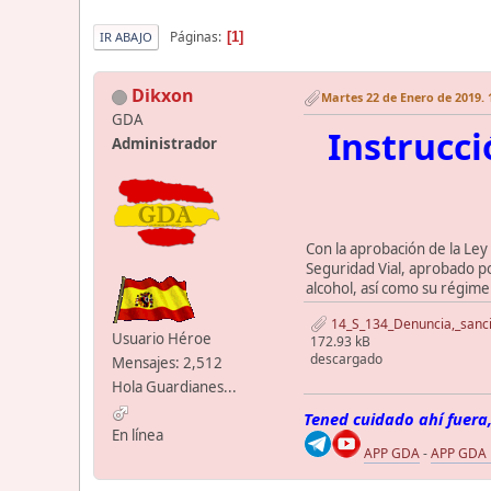
Páginas
1
IR ABAJO
Dikxon
Martes 22 de Enero de 2019. 
GDA
Instrucci
Administrador
Con la aprobación de la Ley 
Seguridad Vial, aprobado por
alcohol, así como su régime
14_S_134_Denuncia,_sanci
Usuario Héroe
172.93 kB
descargado
Mensajes: 2,512
Hola Guardianes...
Tened cuidado ahí fuera,
En línea
APP GDA
-
APP GDA