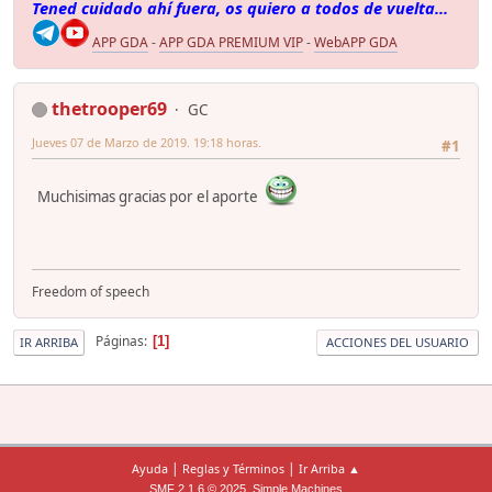
Tened cuidado ahí fuera, os quiero a todos de vuelta...
APP GDA
-
APP GDA PREMIUM VIP
-
WebAPP GDA
thetrooper69
GC
Jueves 07 de Marzo de 2019. 19:18 horas.
#1
Muchisimas gracias por el aporte
Freedom of speech
Páginas
1
IR ARRIBA
ACCIONES DEL USUARIO
|
|
Ayuda
Reglas y Términos
Ir Arriba ▲
,
SMF 2.1.6 © 2025
Simple Machines