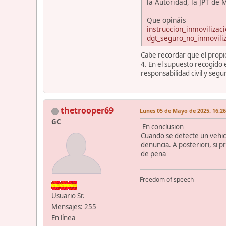
la Autoridad, la JPT de
Que opináis
instruccion_inmovilizac
dgt_seguro_no_inmovili
Cabe recordar que el propio
4. En el supuesto recogido e
responsabilidad civil y segu
thetrooper69
Lunes 05 de Mayo de 2025. 16:26
GC
En conclusion
Cuando se detecte un vehicu
denuncia. A posteriori, si p
de pena
Freedom of speech
Usuario Sr.
Mensajes: 255
En línea