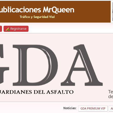
Registrarse
Te
de
Noticias:
GDA PREMIUM VIP
A