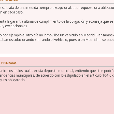
 se trata de una medida siempre excepcional, que requiere una utilizaci
n en cada caso.
enta la garantía última de cumplimiento de la obligación y aconseja que se
muy excepcionales
 yo por ejemplo el otro día no inmovilice un vehiculo en Madrid. Pensamo
tabamos solucionando retirando el vehículo, puesto en Madrid no se pued
 11:26 horas.
icipios en los cuales exista depósito municipal, entiendo que si se podrá i
dencias municipales, de acuerdo con lo estipulado en el artículo 104.6 de
guro obligatorio