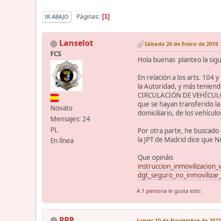
Páginas
1
IR ABAJO
Lanselot
Sábado 26 de Enero de 2019. 
FCS
Hola buenas planteo la sig
En relación a los arts. 104 
la Autoridad, y más tenie
CIRCULACIÓN DE VEHÍCULOS 
que se hayan transferido la 
Novato
domiciliario, de los vehícul
Mensajes: 24
PL
Por otra parte, he buscado 
la JPT de Madrid dice que N
En línea
Que opináis
instruccion_inmovilizacion
dgt_seguro_no_inmovilizar
A
1 persona
le gusta esto.
PPP
Jueves 10 de Noviembre de 2022.