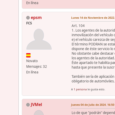
En línea
epsm
Lunes 14 de Noviembre de 2022.
FCS
Art. 104
1. Los agentes de la autori
inmovilización del vehículo
e) el vehículo carezca de se
El término PODRAN se estab
dispone de éste servicio lo
No obstante cabe destacar qu
los agentes de la autoridad
Novato
Éste apartado te habilita pa
Mensajes: 32
hasta que presente la suscr
En línea
También sería de aplicació
obligatorio de automóviles.
A
1 persona
le gusta esto.
JVMel
Jueves 04 de Julio de 2024. 16:50
Lo de que "podrán" depende