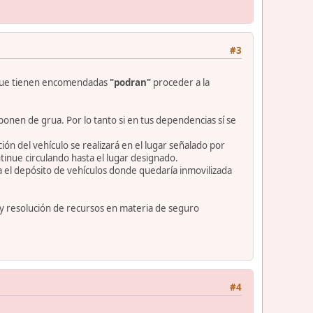
#3
es que tienen encomendadas
"podran"
proceder a la
nen de grua. Por lo tanto si en tus dependencias sí se
ión del vehículo se realizará en el lugar señalado por
ntinue circulando hasta el lugar designado.
sta el depósito de vehículos donde quedaría inmovilizada
 y resolución de recursos en materia de seguro
#4