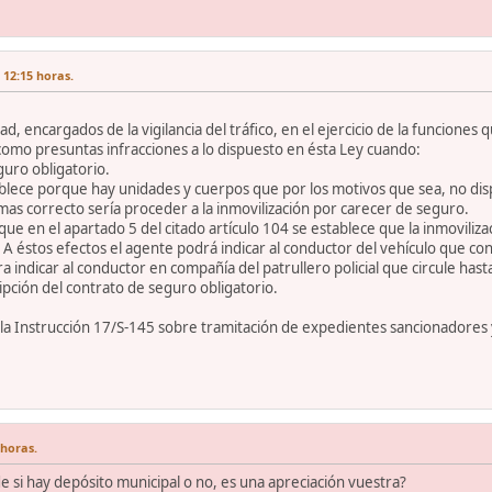
 12:15 horas.
dad, encargados de la vigilancia del tráfico, en el ejercicio de la funcion
 como presuntas infracciones a lo dispuesto en ésta Ley cuando:
guro obligatorio.
lece porque hay unidades y cuerpos que por los motivos que sea, no dispo
 mas correcto sería proceder a la inmovilización por carecer de seguro.
e en el apartado 5 del citado artículo 104 se establece que la inmovilizac
. A éstos efectos el agente podrá indicar al conductor del vehículo que co
ra indicar al conductor en compañía del patrullero policial que circule ha
ipción del contrato de seguro obligatorio.
n la Instrucción 17/S-145 sobre tramitación de expedientes sancionadores
 horas.
 si hay depósito municipal o no, es una apreciación vuestra?