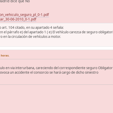
 Madrid dice que No
ion_vehiculo_seguro_pl_0-1.pdf
zar_30-06-2010_0-1.pdf
 art. 104 citado, en su apartado 4 señala:
n el párrafo e) del apartado 1 ( e) El vehículo carezca de seguro obligator
ro en la circulación de vehículos a motor.
 horas.
lo en via interurbana, careciendo del correspondiente seguro Obligatori
rovoca un accidente el consorcio se hará cargo de dicho siniestro