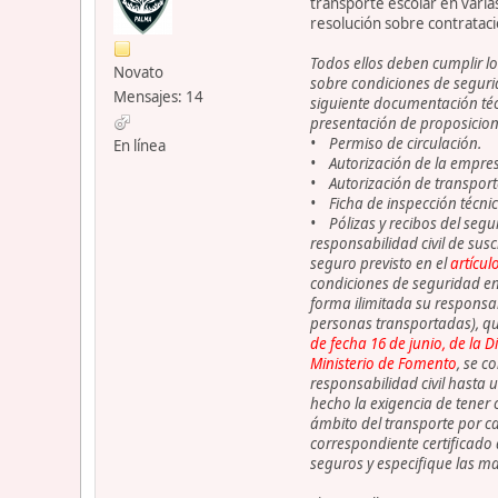
transporte escolar en varia
resolución sobre contrataci
Todos ellos deben cumplir los
Novato
sobre condiciones de segurid
Mensajes: 14
siguiente documentación técn
presentación de proposicion
• Permiso de circulación.
En línea
• Autorización de la empresa
• Autorización de transporte
• Ficha de inspección técnic
• Pólizas y recibos del segur
responsabilidad civil de susc
seguro previsto en el
artícul
condiciones de seguridad en 
forma ilimitada su responsabi
personas transportadas), q
de fecha 16 de junio, de la 
Ministerio de Fomento
, se c
responsabilidad civil hasta 
hecho la exigencia de tener 
ámbito del transporte por ca
correspondiente certificado 
seguros y especifique las ma