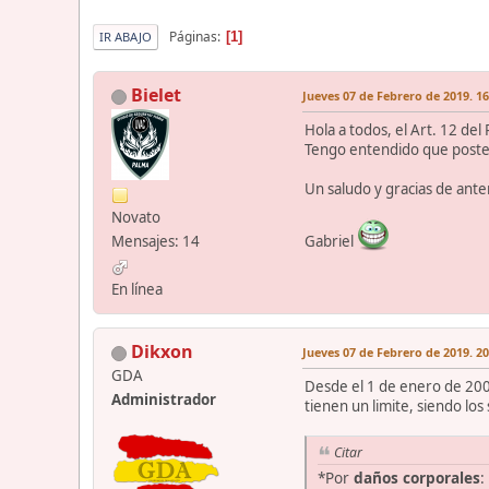
Páginas
1
IR ABAJO
Bielet
Jueves 07 de Febrero de 2019. 16
Hola a todos, el Art. 12 de
Tengo entendido que posteri
Un saludo y gracias de ant
Novato
Mensajes: 14
Gabriel
En línea
Dikxon
Jueves 07 de Febrero de 2019. 20
GDA
Desde el 1 de enero de 200
Administrador
tienen un limite, siendo los
Citar
*Por
daños corporales
: