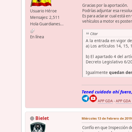
Gracias por la aportación.
Podrías adjuntar esa resolu
Usuario Héroe
Es para aclarar cual está en
Mensajes: 2,511
vehículos a motor es poster
Hola Guardianes...
Citar
En línea
A la entrada en vigor d
a) Los artículos 14, 15,
b) El apartado 4 del art
Decreto Legislativo 6/2
Igualmente
quedan dero
Tened cuidado ahí fuera,
APP GDA
-
APP GDA
Bielet
Miércoles 13 de Febrero de 2019.
Confío en que Inspección de