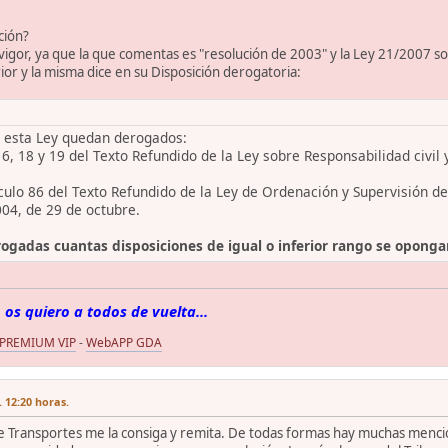
ción?
 vigor, ya que la que comentas es "resolución de 2003" y la Ley 21/2007 sob
ior y la misma dice en su Disposición derogatoria:
e esta Ley quedan derogados:
 16, 18 y 19 del Texto Refundido de la Ley sobre Responsabilidad civil
ículo 86 del Texto Refundido de la Ley de Ordenación y Supervisión d
004, de 29 de octubre.
gadas cuantas disposiciones de igual o inferior rango se oponga
 os quiero a todos de vuelta...
 PREMIUM VIP
-
WebAPP GDA
 12:20 horas.
 Transportes me la consiga y remita. De todas formas hay muchas mencione