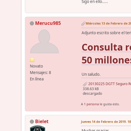
Sigo en ello.....
Merucu985
Miércoles 13 de Febrero de 20
Adjunto escrito sobre el te
Consulta r
50 millone
Novato
Mensajes: 8
Un saludo.
En línea
20130225 DGTT Seguro Resp
338.63 kB
descargado
A
1 persona
le gusta esto.
Bielet
Jueves 14 de Febrero de 2019. 10
Muchas gracias