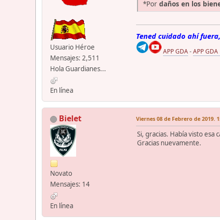
*Por
daños en los bien
Tened cuidado ahí fuera,
Usuario Héroe
APP GDA
-
APP GDA
Mensajes: 2,511
Hola Guardianes...
En línea
Bielet
Viernes 08 de Febrero de 2019. 1
Si, gracias. Había visto es
Gracias nuevamente.
Novato
Mensajes: 14
En línea