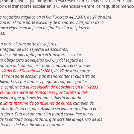
s comunidades, que mencionan esa resolución. La más clara es del Tribuna
ón del transporte escolar en la C. Valenciana y entre los requisitos menci
 requisitos exigidos en el Real Decreto 443/2001, de 27 de abril,
ad en el transporte escolar y de menores, y disponer de la
ica vigente en la fecha de finalización del plazo de
es:
 para el transporte de viajeros.
 regular de uso especial de escolares.
a de vehículos apta para el transporte escolar.
o obligatorio de viajeros (SOVI) y del seguro de
ripción obligatoria, así como la póliza y el recibo del
o 12 del Real Decreto 443/2001
, de 27 de abril, sobre
el transporte escolar y de menores (tener cubierta de
lidad civil por daños y perjuicios sufridos por las
ue, conforme a la
Resolución de Coordinación nº 1/2003,
Dirección General de Transportes por Carretera del
onsidera que quienes tengan cubierta la citada
un
límite máximo de 50 millones de euros
, cumplen de
cubierta dicha responsabilidad sin limitación alguna en el
rretera. Esta documentación podrá sustituirse por el
de la entidad aseguradora, que acredite la vigencia de los
trículas de los vehículos asegurados.