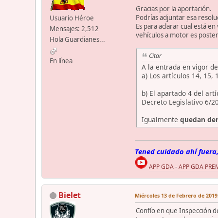
Gracias por la aportación.
Podrías adjuntar esa resolu
Usuario Héroe
Es para aclarar cual está en
Mensajes: 2,512
vehículos a motor es poster
Hola Guardianes...
Citar
En línea
A la entrada en vigor d
a) Los artículos 14, 15,
b) El apartado 4 del art
Decreto Legislativo 6/2
Igualmente
quedan dero
Tened cuidado ahí fuera,
APP GDA
-
APP GDA PRE
Bielet
Miércoles 13 de Febrero de 2019.
Confío en que Inspección de