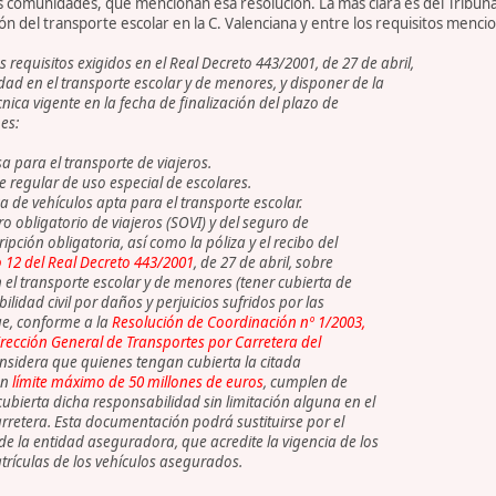
s comunidades, que mencionan esa resolución. La más clara es del Tribuna
ón del transporte escolar en la C. Valenciana y entre los requisitos menci
 requisitos exigidos en el Real Decreto 443/2001, de 27 de abril,
ad en el transporte escolar y de menores, y disponer de la
ica vigente en la fecha de finalización del plazo de
es:
 para el transporte de viajeros.
 regular de uso especial de escolares.
a de vehículos apta para el transporte escolar.
o obligatorio de viajeros (SOVI) y del seguro de
ripción obligatoria, así como la póliza y el recibo del
o 12 del Real Decreto 443/2001
, de 27 de abril, sobre
el transporte escolar y de menores (tener cubierta de
lidad civil por daños y perjuicios sufridos por las
ue, conforme a la
Resolución de Coordinación nº 1/2003,
Dirección General de Transportes por Carretera del
onsidera que quienes tengan cubierta la citada
un
límite máximo de 50 millones de euros
, cumplen de
cubierta dicha responsabilidad sin limitación alguna en el
rretera. Esta documentación podrá sustituirse por el
de la entidad aseguradora, que acredite la vigencia de los
trículas de los vehículos asegurados.