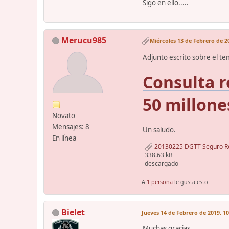
Sigo en ello.....
Merucu985
Miércoles 13 de Febrero de 20
Adjunto escrito sobre el te
Consulta r
50 millone
Novato
Mensajes: 8
Un saludo.
En línea
20130225 DGTT Seguro Resp
338.63 kB
descargado
A
1 persona
le gusta esto.
Bielet
Jueves 14 de Febrero de 2019. 10
Muchas gracias