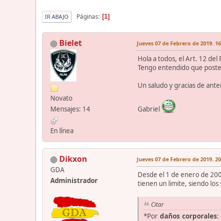
Páginas
1
IR ABAJO
Bielet
Jueves 07 de Febrero de 2019. 16
Hola a todos, el Art. 12 de
Tengo entendido que posteri
Un saludo y gracias de ant
Novato
Mensajes: 14
Gabriel
En línea
Dikxon
Jueves 07 de Febrero de 2019. 20
GDA
Desde el 1 de enero de 200
Administrador
tienen un limite, siendo los
Citar
*Por
daños corporales
: