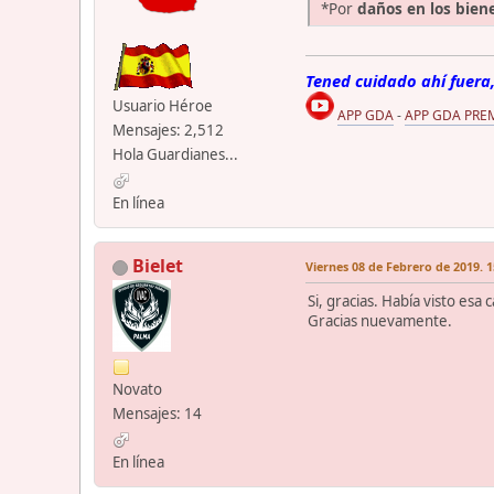
*Por
daños en los bien
Tened cuidado ahí fuera,
Usuario Héroe
APP GDA
-
APP GDA PRE
Mensajes: 2,512
Hola Guardianes...
En línea
Bielet
Viernes 08 de Febrero de 2019. 1
Si, gracias. Había visto es
Gracias nuevamente.
Novato
Mensajes: 14
En línea