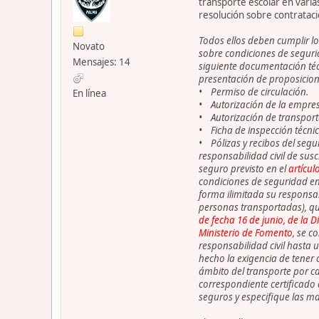
transporte escolar en varia
resolución sobre contrataci
Todos ellos deben cumplir los
Novato
sobre condiciones de segurid
Mensajes: 14
siguiente documentación técn
presentación de proposicion
• Permiso de circulación.
En línea
• Autorización de la empresa
• Autorización de transporte
• Ficha de inspección técnic
• Pólizas y recibos del segur
responsabilidad civil de susc
seguro previsto en el
artícul
condiciones de seguridad en 
forma ilimitada su responsabi
personas transportadas), q
de fecha 16 de junio, de la 
Ministerio de Fomento
, se c
responsabilidad civil hasta 
hecho la exigencia de tener 
ámbito del transporte por ca
correspondiente certificado 
seguros y especifique las ma