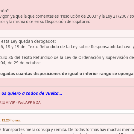
ción?
 vigor, ya que la que comentas es "resolución de 2003" y la Ley 21/2007 sob
ior y la misma dice en su Disposición derogatoria:
e esta Ley quedan derogados:
 16, 18 y 19 del Texto Refundido de la Ley sobre Responsabilidad civil
ículo 86 del Texto Refundido de la Ley de Ordenación y Supervisión d
004, de 29 de octubre.
gadas cuantas disposiciones de igual o inferior rango se oponga
 os quiero a todos de vuelta...
MIUM VIP
-
WebAPP GDA
 12:20 horas.
 Transportes me la consiga y remita. De todas formas hay muchas mencione