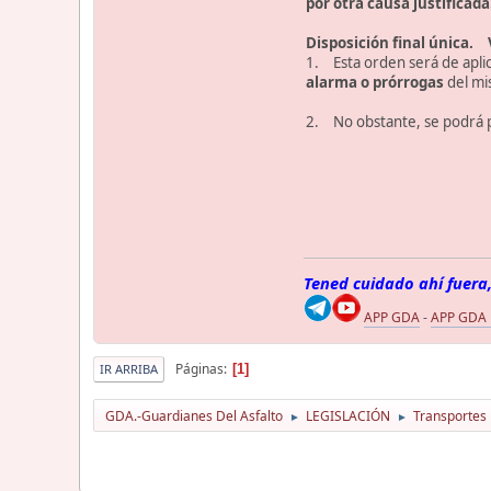
por otra causa justificada
Disposición final única. 
1. Esta orden será de aplic
alarma o prórrogas
del mi
2. No obstante, se podrá pr
Tened cuidado ahí fuera,
APP GDA
-
APP GDA
Páginas
1
IR ARRIBA
GDA.-Guardianes Del Asfalto
LEGISLACIÓN
Transportes
►
►