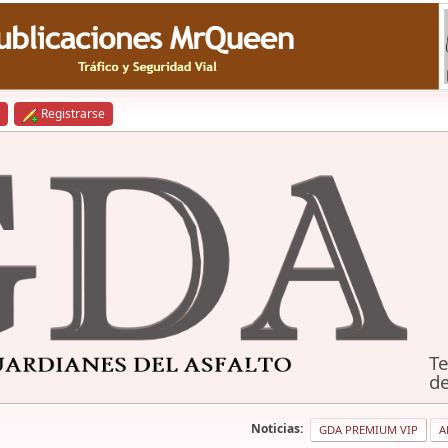
Registrarse
Te
de
Noticias:
GDA PREMIUM VIP
A