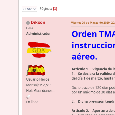
Páginas
1
IR ABAJO
Dikxon
Viernes 20 de Marzo de 2020. 20
GDA
Orden TMA/
Administrador
instruccio
aéreo.
Artículo 1. Vigencia de la
1.
Se declara la validez 
del día 1 de marzo, hasta
Usuario Héroe
Mensajes: 2,511
Dicho plazo de 120 días pod
Hola Guardianes...
por un máximo de 30 días a
2.
Dicha previsión tendrá
En línea
Artículo 2. Apertura de 