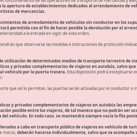
 el funcionamiento de las operaciones de transporte de mercancías y ase
a la apertura de establecimientos dedicados al arrendamiento de ve
ortistas de mercancías.
ecimientos de arrendamiento de vehículos sin conductor en los sup
tará permitida con el fin de hacer posible la devolución por el arren
nterioridad a la entrada en vigor de esta orden.
endrán que observarse las medidas e instrucciones de protección indicada
e utilización de determinados medios de transporte terrestre de via
licos y privados complementarios de viajeros en autobús, salvo que
al vehículo por la puerta trasera.
Esta disposición podrá exceptuarse en 
r.
orte que así lo permitan, las puertas serán activadas por el conductor o
blicos y privados complementarios de viajeros en autobús las empre
ción posible entre los viajeros, de tal manera que no podrán ser oc
del vehículo. En todo caso, se mantendrá siempre vacía la fila poste
levados a cabo en transporte público de viajeros en vehículo de tur
e marzo,
deberán hacerse individualmente, salvo que se acompañe a