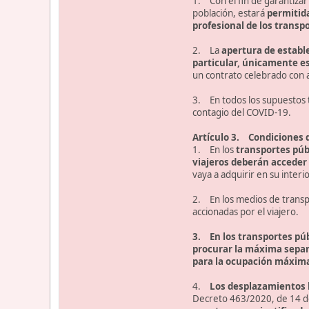
1. Con el fin de garantizar
población, estará
permitid
profesional de los transp
2. La
apertura de establ
particular, únicamente es
un contrato celebrado con a
3. En todos los supuestos t
contagio del COVID-19.
Artículo 3. Condiciones d
1. En los
transportes púb
viajeros deberán acceder 
vaya a adquirir en su interio
2. En los medios de transp
accionadas por el viajero.
3. En los transportes pú
procurar la máxima separa
para la ocupación máxima 
4.
Los desplazamientos l
Decreto 463/2020, de 14 d