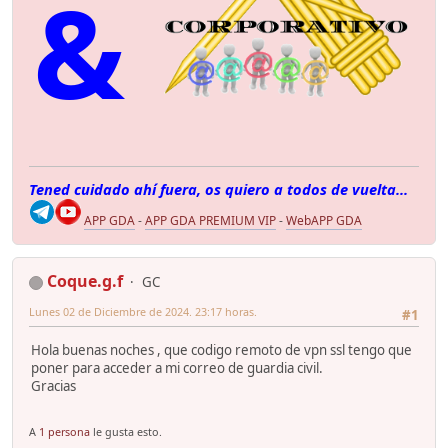
&
Tened cuidado ahí fuera, os quiero a todos de vuelta...
APP GDA
-
APP GDA PREMIUM VIP
-
WebAPP GDA
Coque.g.f
GC
Lunes 02 de Diciembre de 2024. 23:17 horas.
#1
Hola buenas noches , que codigo remoto de vpn ssl tengo que
poner para acceder a mi correo de guardia civil.
Gracias
A
1 persona
le gusta esto.