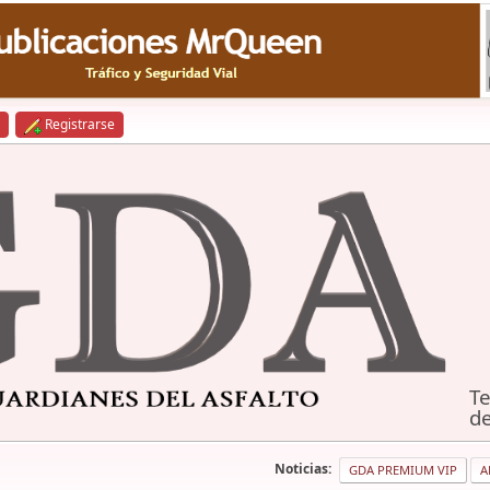
Registrarse
Te
de
Noticias:
GDA PREMIUM VIP
A