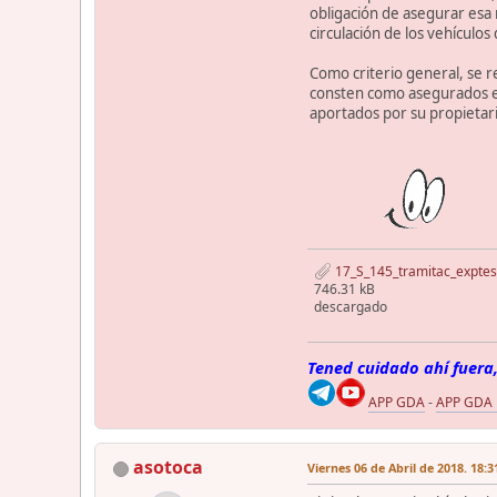
obligación de asegurar esa 
circulación de los vehículo
Como criterio general, se r
consten como asegurados en
aportados por su propietari
17_S_145_tramitac_exptes
746.31 kB
descargado
Tened cuidado ahí fuera,
APP GDA
-
APP GDA
asotoca
Viernes 06 de Abril de 2018. 18:3