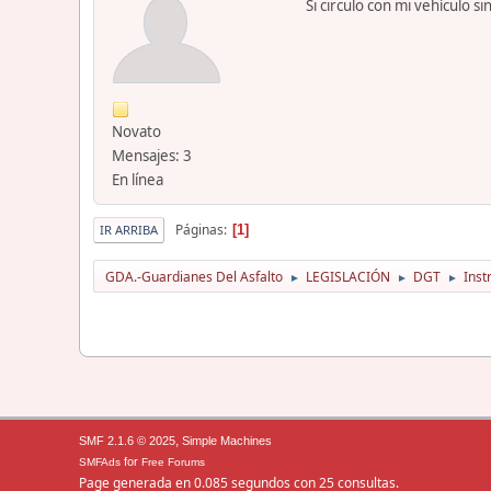
Si circulo con mi vehículo 
Novato
Mensajes: 3
En línea
Páginas
1
IR ARRIBA
GDA.-Guardianes Del Asfalto
LEGISLACIÓN
DGT
Inst
►
►
►
,
SMF 2.1.6 © 2025
Simple Machines
for
SMFAds
Free Forums
Page generada en 0.085 segundos con 25 consultas.