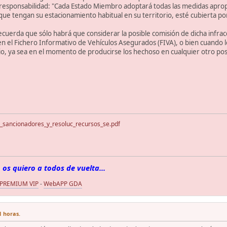
responsabilidad: "Cada Estado Miembro adoptará todas las medidas apropiad
s que tengan su estacionamiento habitual en su territorio, esté cubierta p
ecuerda que sólo habrá que considerar la posible comisión de dicha infra
 el Fichero Informativo de Vehículos Asegurados (FIVA), o bien cuando l
o, ya sea en el momento de producirse los hechoso en cualquier otro pos
_sancionadores_y_resoluc_recursos_se.pdf
 os quiero a todos de vuelta...
 PREMIUM VIP
-
WebAPP GDA
1 horas.