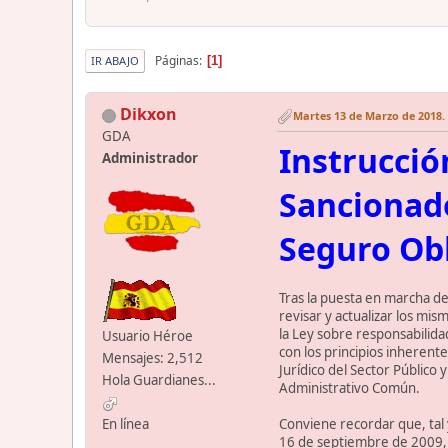
Páginas
1
IR ABAJO
Dikxon
Martes 13 de Marzo de 2018. 
GDA
Instrucció
Administrador
Sancionado
Seguro Obl
Tras la puesta en marcha de
revisar y actualizar los mi
la Ley sobre responsabilida
Usuario Héroe
con los principios inherent
Mensajes: 2,512
Jurídico del Sector Público
Hola Guardianes...
Administrativo Común.
Conviene recordar que, tal 
En línea
16 de septiembre de 2009, re