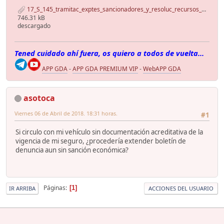
17_S_145_tramitac_exptes_sancionadores_y_resoluc_recursos_se.pdf
746.31 kB
descargado
Tened cuidado ahí fuera, os quiero a todos de vuelta...
APP GDA
-
APP GDA PREMIUM VIP
-
WebAPP GDA
asotoca
Viernes 06 de Abril de 2018. 18:31 horas.
#1
Si circulo con mi vehículo sin documentación acreditativa de la
vigencia de mi seguro, ¿procedería extender boletín de
denuncia aun sin sanción económica?
Páginas
1
IR ARRIBA
ACCIONES DEL USUARIO