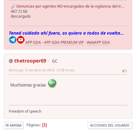
Denuncias-por-agentes-NO-encargados-de-la-vigilancia-del-tráfico.pdf
487.72 kB
descargado
Tened cuidado ahí fuera, os quiero a todos de vuelta...
APP GDA
-
APP GDA PREMIUM VIP
-
WebAPP GDA
thetrooper69
GC
Domingo 15 de Abril de 2018. 12:58 horas.
#1
Muchisimas gracias
Freedom of speech
Páginas
1
IR ARRIBA
ACCIONES DEL USUARIO