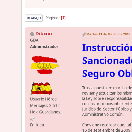
Páginas
1
IR ABAJO
Dikxon
Martes 13 de Marzo de 2018. 
GDA
Instrucció
Administrador
Sancionado
Seguro Obl
Tras la puesta en marcha de
revisar y actualizar los mi
la Ley sobre responsabilida
Usuario Héroe
con los principios inherent
Mensajes: 2,512
Jurídico del Sector Público
Hola Guardianes...
Administrativo Común.
Conviene recordar que, tal 
En línea
16 de septiembre de 2009, re