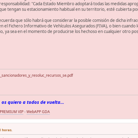
responsabilidad: "Cada Estado Miembro adoptará todas las medidas apropiad
s que tengan su estacionamiento habitual en su territorio, esté cubierta p
ecuerda que sólo habrá que considerar la posible comisión de dicha infra
 el Fichero Informativo de Vehículos Asegurados (FIVA), o bien cuando l
o, ya sea en el momento de producirse los hechoso en cualquier otro pos
_sancionadores_y_resoluc_recursos_se.pdf
 os quiero a todos de vuelta...
 PREMIUM VIP
-
WebAPP GDA
1 horas.