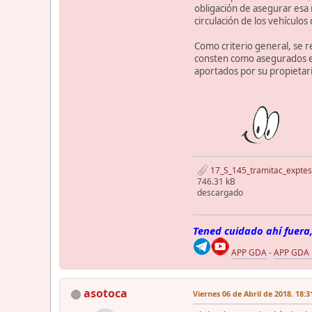
obligación de asegurar esa 
circulación de los vehículo
Como criterio general, se r
consten como asegurados en
aportados por su propietari
17_S_145_tramitac_exptes
746.31 kB
descargado
Tened cuidado ahí fuera,
APP GDA
-
APP GDA
asotoca
Viernes 06 de Abril de 2018. 18:3