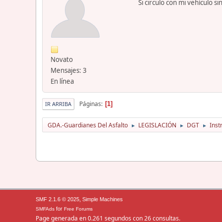
Si circulo con mi vehículo 
Novato
Mensajes: 3
En línea
Páginas
1
IR ARRIBA
GDA.-Guardianes Del Asfalto
LEGISLACIÓN
DGT
Inst
►
►
►
,
SMF 2.1.6 © 2025
Simple Machines
for
SMFAds
Free Forums
Page generada en 0.261 segundos con 26 consultas.