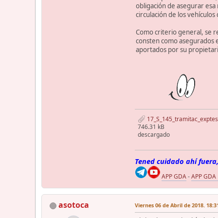
obligación de asegurar esa 
circulación de los vehículo
Como criterio general, se r
consten como asegurados en
aportados por su propietari
17_S_145_tramitac_exptes
746.31 kB
descargado
Tened cuidado ahí fuera,
APP GDA
-
APP GDA
asotoca
Viernes 06 de Abril de 2018. 18:3