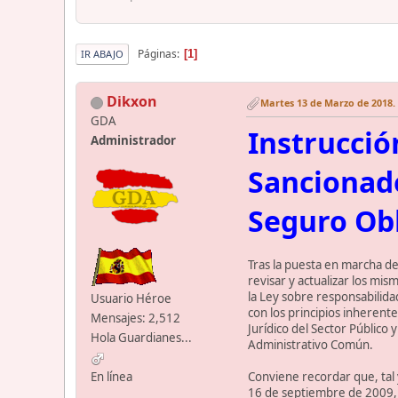
Páginas
1
IR ABAJO
Dikxon
Martes 13 de Marzo de 2018. 
GDA
Instrucció
Administrador
Sancionado
Seguro Obl
Tras la puesta en marcha de
revisar y actualizar los mi
la Ley sobre responsabilida
Usuario Héroe
con los principios inherent
Mensajes: 2,512
Jurídico del Sector Público
Hola Guardianes...
Administrativo Común.
Conviene recordar que, tal 
En línea
16 de septiembre de 2009, re