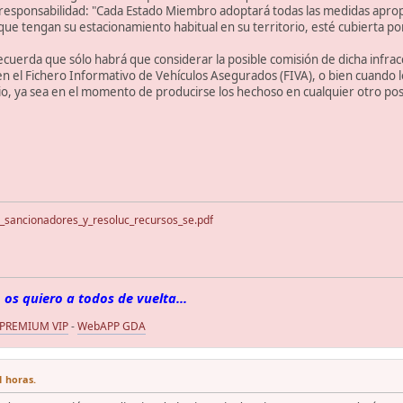
responsabilidad: "Cada Estado Miembro adoptará todas las medidas apropiad
s que tengan su estacionamiento habitual en su territorio, esté cubierta p
ecuerda que sólo habrá que considerar la posible comisión de dicha infra
 el Fichero Informativo de Vehículos Asegurados (FIVA), o bien cuando l
o, ya sea en el momento de producirse los hechoso en cualquier otro pos
_sancionadores_y_resoluc_recursos_se.pdf
 os quiero a todos de vuelta...
 PREMIUM VIP
-
WebAPP GDA
1 horas.