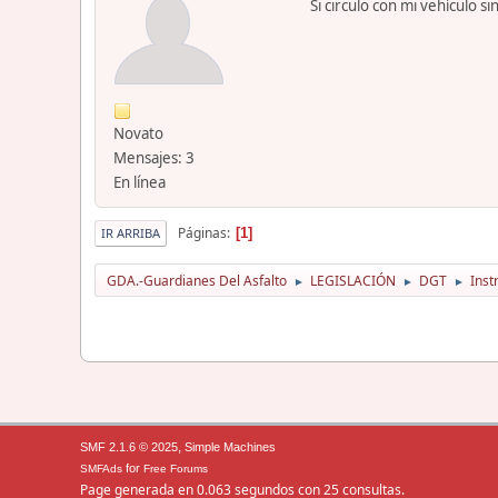
Si circulo con mi vehículo 
Novato
Mensajes: 3
En línea
Páginas
1
IR ARRIBA
GDA.-Guardianes Del Asfalto
LEGISLACIÓN
DGT
Inst
►
►
►
,
SMF 2.1.6 © 2025
Simple Machines
for
SMFAds
Free Forums
Page generada en 0.063 segundos con 25 consultas.