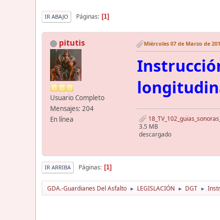
Páginas
1
IR ABAJO
pitutis
Miércoles 07 de Marzo de 201
Instrucció
longitudin
Usuario Completo
Mensajes: 204
18_TV_102_guias_sonoras_
En línea
3.5 MB
descargado
Páginas
1
IR ARRIBA
GDA.-Guardianes Del Asfalto
LEGISLACIÓN
DGT
Inst
►
►
►