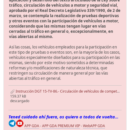
aplicación y desarrollo del texto articulado de la Ley sobre
tráfico, circulación de vehículos a motor y seguridad vial,
aprobado por el Real Decreto Legislativo 339/1990, de 2 de
marzo, se contempla la realización de pruebas deportivas
y otros eventos con la participación de vehículos a motor,
considerando que las mismas tengan lugar en vías
cerradas al tráfico en general o, excepcionalmente, en
vías abiertas al mismo.
Así las cosas, los vehículos empleados para la participación en
este tipo de pruebas o eventos son, en la mayoría de los casos,
vehículos especialmente diseñados para su participación en las
mismas, siendo por este motivo sometidos a determinadas
reformas y/o modificaciones de naturaleza técnica, que
restringen su circulación de manera general por las vías
abiertas al tráfico en general.
Instrucción DGT 15-TV-86.- Circulación de vehículos de competición..pdf
159.37 kB
descargado
Tened cuidado ahí fuera, os quiero a todos de vuelta...
APP GDA
-
APP GDA PREMIUM VIP
-
WebAPP GDA