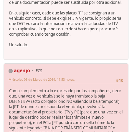
de una documentación puede ser sustituida por otra adicional.
En cualquier caso, dado que las placas "P" se consignan a un
vehículo concreto, si debe exigirse ITV vigente, lo propio sería
que DGT volcara la información relativa a la caducidad de ITV
en su aplicativo, lo que no recuerdo si hacen pero procuraré
comprobar cuando tenga ocasión.
Un saludo.
agenjo
FCS
Miércoles 06 de Marzo de 2019. 11:53 horas.
#10
Como complemento a lo expresado por los compañeros, decir
que, una vez el vehículo/s se le haya tramitado la baja
DEFINITIVA (acto obligatoriono NO valiendo la baja temporal)
la JPT de donde corresponda el vehículo, devolverá la
documentación al propietario: ITV y PC (para que una vez en el
lugar de destino poder realizar los trámites el nuevo
propietario), en el PC la JPT pondrá con un sello húmedo la
siguiente leyenda: "BAJA POR TRÁNSITO COMUNITARIO" o