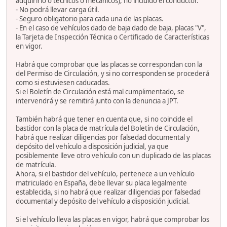
adquirirlo o técnicos o mecánicos), no incluido el conductor.
- No podrá llevar carga útil.
- Seguro obligatorio para cada una de las placas.
- En el caso de vehículos dado de baja dado de baja, placas "V",
la Tarjeta de Inspección Técnica o Certificado de Características
en vigor.
Habrá que comprobar que las placas se correspondan con la
del Permiso de Circulación, y si no corresponden se procederá
como si estuviesen caducadas.
Si el Boletín de Circulación está mal cumplimentado, se
intervendrá y se remitirá junto con la denuncia a JPT.
También habrá que tener en cuenta que, si no coincide el
bastidor con la placa de matrícula del Boletín de Circulación,
habrá que realizar diligencias por falsedad documental y
depósito del vehículo a disposición judicial, ya que
posiblemente lleve otro vehículo con un duplicado de las placas
de matrícula.
Ahora, si el bastidor del vehículo, pertenece a un vehículo
matriculado en España, debe llevar su placa legalmente
establecida, si no habrá que realizar diligencias por falsedad
documental y depósito del vehículo a disposición judicial.
Si el vehículo lleva las placas en vigor, habrá que comprobar los