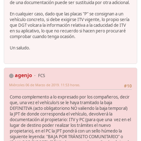
de una documentación puede ser sustituida por otra adicional.
En cualquier caso, dado que las placas "P" se consignan a un
vehículo concreto, si debe exigirse ITV vigente, lo propio sería
que DGT volcara la información relativa a la caducidad de ITV
en su aplicativo, lo que no recuerdo si hacen pero procuraré
comprobar cuando tenga ocasión.
Un saludo.
agenjo
FCS
Miércoles 06 de Marzo de 2019. 11:53 horas.
#10
Como complemento a lo expresado por los compañeros, decir
que, una vez el vehículo/s se le haya tramitado la baja
DEFINITIVA (acto obligatoriono NO valiendo la baja temporal)
la JPT de donde corresponda el vehículo, devolverá la
documentación al propietario: ITV y PC (para que una vez en el
lugar de destino poder realizar los trámites el nuevo
propietario), en el PC la JPT pondrá con un sello húmedo la
siguiente leyenda: "BAJA POR TRÁNSITO COMUNITARIO" o