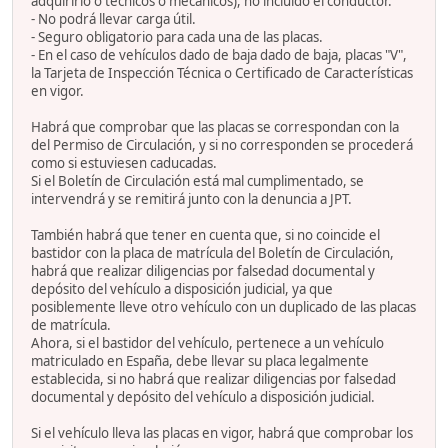
adquirirlo o técnicos o mecánicos), no incluido el conductor.
- No podrá llevar carga útil.
- Seguro obligatorio para cada una de las placas.
- En el caso de vehículos dado de baja dado de baja, placas "V",
la Tarjeta de Inspección Técnica o Certificado de Características
en vigor.
Habrá que comprobar que las placas se correspondan con la
del Permiso de Circulación, y si no corresponden se procederá
como si estuviesen caducadas.
Si el Boletín de Circulación está mal cumplimentado, se
intervendrá y se remitirá junto con la denuncia a JPT.
También habrá que tener en cuenta que, si no coincide el
bastidor con la placa de matrícula del Boletín de Circulación,
habrá que realizar diligencias por falsedad documental y
depósito del vehículo a disposición judicial, ya que
posiblemente lleve otro vehículo con un duplicado de las placas
de matrícula.
Ahora, si el bastidor del vehículo, pertenece a un vehículo
matriculado en España, debe llevar su placa legalmente
establecida, si no habrá que realizar diligencias por falsedad
documental y depósito del vehículo a disposición judicial.
Si el vehículo lleva las placas en vigor, habrá que comprobar los