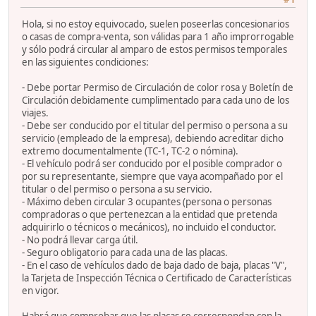
Hola, si no estoy equivocado, suelen poseerlas concesionarios
o casas de compra-venta, son válidas para 1 año improrrogable
y sólo podrá circular al amparo de estos permisos temporales
en las siguientes condiciones:
- Debe portar Permiso de Circulación de color rosa y Boletín de
Circulación debidamente cumplimentado para cada uno de los
viajes.
- Debe ser conducido por el titular del permiso o persona a su
servicio (empleado de la empresa), debiendo acreditar dicho
extremo documentalmente (TC-1, TC-2 o nómina).
- El vehículo podrá ser conducido por el posible comprador o
por su representante, siempre que vaya acompañado por el
titular o del permiso o persona a su servicio.
- Máximo deben circular 3 ocupantes (persona o personas
compradoras o que pertenezcan a la entidad que pretenda
adquirirlo o técnicos o mecánicos), no incluido el conductor.
- No podrá llevar carga útil.
- Seguro obligatorio para cada una de las placas.
- En el caso de vehículos dado de baja dado de baja, placas "V",
la Tarjeta de Inspección Técnica o Certificado de Características
en vigor.
Habrá que comprobar que las placas se correspondan con la