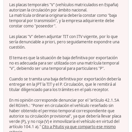
Las placas temporales "V" (vehículos matriculados en España)
autorizan la circulación por ámbito nacional.
La matrícula ordinaria originaria debería constar como "baja
temporal por transmisión", y la empresa adquiriente debe
constar como "poseedor".
Las placas "V" deben adjuntar TIT con ITV vigente, por lo que
sería denunciable a priori, pero seguidamente expondre una
cuestión.
El tema es que la situación de baja definitiva por exportación
no es adecuada para ser utilizada con una matrícula temporal
"V", debiendo ser una temporal para particulares "P".
Cuando se tramita una baja definitiva por exportación debería
entregar en la JPT la TIT y el P. Circulación, que le remitirá al
titular diligenciado para los trámites en el país receptor.
En mi opinión corresponde denunciar por el "artículo 42.1.5A
del RGVeh.: "Poner en circulación el vehículo reseñado sin
haber obtenido el permiso temporal correspondiente que
autorice su circulación provisional", ya que debería llevar placa
verde (P), y no roja (V) e inmovilizaría el vehículo en virtud del
artículo 104.1 a)."
Cito a Pitutis ya que comparto ese mismo