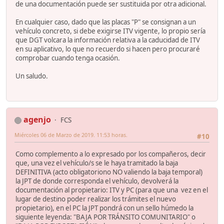
de una documentación puede ser sustituida por otra adicional.
En cualquier caso, dado que las placas "P" se consignan a un
vehículo concreto, si debe exigirse ITV vigente, lo propio sería
que DGT volcara la información relativa a la caducidad de ITV
en su aplicativo, lo que no recuerdo si hacen pero procuraré
comprobar cuando tenga ocasión.
Un saludo.
agenjo
FCS
Miércoles 06 de Marzo de 2019. 11:53 horas.
#10
Como complemento a lo expresado por los compañeros, decir
que, una vez el vehículo/s se le haya tramitado la baja
DEFINITIVA (acto obligatoriono NO valiendo la baja temporal)
la JPT de donde corresponda el vehículo, devolverá la
documentación al propietario: ITV y PC (para que una vez en el
lugar de destino poder realizar los trámites el nuevo
propietario), en el PC la JPT pondrá con un sello húmedo la
siguiente leyenda: "BAJA POR TRÁNSITO COMUNITARIO" o