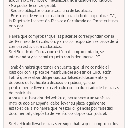
adquirirlo o técnicos o mecánicos), no incluido el conductor.
- No podrá llevar carga útil.
- Seguro obligatorio para cada una de las placas.
- En el caso de vehículos dado de baja dado de baja, placas "V",
la Tarjeta de Inspección Técnica o Certificado de Características
en vigor.
Habrá que comprobar que las placas se correspondan con la
del Permiso de Circulación, y si no corresponden se procederá
como si estuviesen caducadas.
Si el Boletín de Circulación está mal cumplimentado, se
intervendrá y se remitirá junto con la denuncia a JPT.
También habrá que tener en cuenta que, si no coincide el
bastidor con la placa de matrícula del Boletín de Circulación,
habrá que realizar diligencias por falsedad documental y
depósito del vehículo a disposición judicial, ya que
posiblemente lleve otro vehículo con un duplicado de las placas
de matrícula.
Ahora, si el bastidor del vehículo, pertenece a un vehículo
matriculado en España, debe llevar su placa legalmente
establecida, si no habrá que realizar diligencias por falsedad
documental y depósito del vehículo a disposición judicial.
Si el vehículo lleva las placas en vigor, habrá que comprobar los