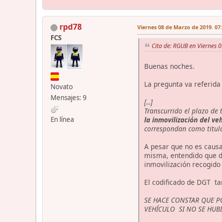
rpd78
Viernes 08 de Marzo de 2019. 07
FCS
Cita de: RGUB en Viernes 
Buenas noches.
La pregunta va referida 
Novato
Mensajes: 9
[...]
Transcurrido el plazo de 
la inmovilización del ve
En línea
correspondan como titula
A pesar que no es causa
misma, entendido que di
inmovilización recogido 
El codificado de DGT ta
SE HACE CONSTAR QUE P
VEHÍCULO SI NO SE HUBI