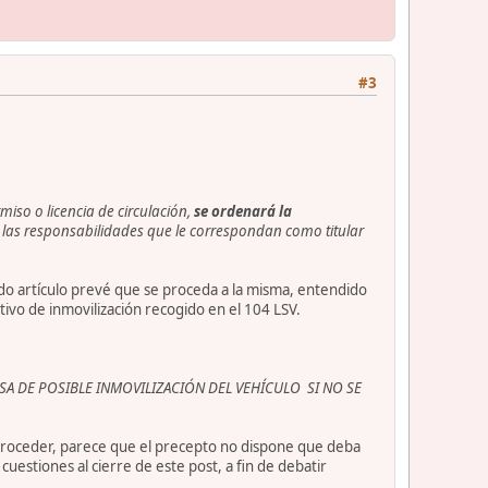
#3
miso o licencia de circulación,
se ordenará la
e las responsabilidades que le correspondan como titular
ado artículo prevé que se proceda a la misma, entendido
otivo de inmovilización recogido en el 104 LSV.
A DE POSIBLE INMOVILIZACIÓN DEL VEHÍCULO SI NO SE
 proceder, parece que el precepto no dispone que deba
uestiones al cierre de este post, a fin de debatir