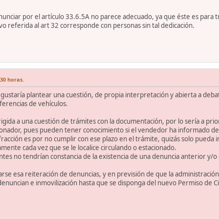
nciar por el artículo 33.6.5A no parece adecuado, ya que éste es para 
ivo referida al art 32 corresponde con personas sin tal dedicación.
:30 horas.
staría plantear una cuestión, de propia interpretación y abierta a debate
sferencias de vehículos.
igida a una cuestión de trámites con la documentación, por lo sería a prior
ionador, pues pueden tener conocimiento si el vendedor ha informado de 
fracción es por no cumplir con ese plazo en el trámite, quizás solo pueda 
ente cada vez que se le localice circulando o estacionado.
entes no tendrían constancia de la existencia de una denuncia anterior y/o
arse esa reiteración de denuncias, y en previsión de que la administraci
enuncian e inmovilización hasta que se disponga del nuevo Permiso de Ci