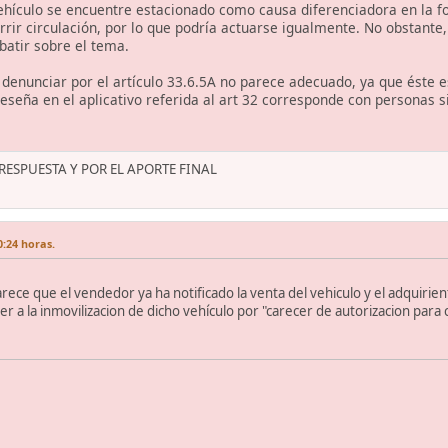
 vehículo se encuentre estacionado como causa diferenciadora en la 
rir circulación, por lo que podría actuarse igualmente. No obstante,
ebatir sobre el tema.
enunciar por el artículo 33.6.5A no parece adecuado, ya que éste e
eseña en el aplicativo referida al art 32 corresponde con personas si
ESPUESTA Y POR EL APORTE FINAL
0:24 horas.
rece que el vendedor ya ha notificado la venta del vehiculo y el adquirien
r a la inmovilizacion de dicho vehículo por "carecer de autorizacion para c