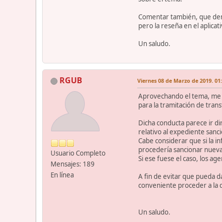
Comentar también, que denu
pero la reseña en el aplicat
Un saludo.
RGUB
Viernes 08 de Marzo de 2019. 01
Aprovechando el tema, me gu
para la tramitación de tran
Dicha conducta parece ir dir
relativo al expediente sanc
Cabe considerar que si la in
procedería sancionar nuevam
Usuario Completo
Si ese fuese el caso, los ag
Mensajes: 189
En línea
A fin de evitar que pueda d
conveniente proceder a la d
Un saludo.