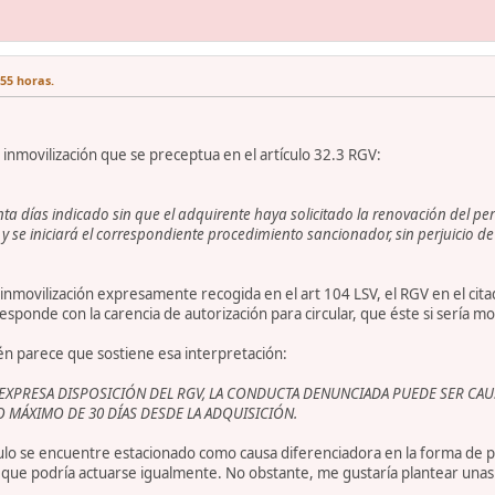
:55 horas.
a inmovilización que se preceptua en el artículo 32.3 RGV:
nta días indicado sin que el adquirente haya solicitado la renovación del per
y se iniciará el correspondiente procedimiento sancionador, sin perjuicio d
inmovilización expresamente recogida en el art 104 LSV, el RGV en el cit
esponde con la carencia de autorización para circular, que éste si sería m
én parece que sostiene esa interpretación:
EXPRESA DISPOSICIÓN DEL RGV, LA CONDUCTA DENUNCIADA PUEDE SER CAUS
 MÁXIMO DE 30 DÍAS DESDE LA ADQUISICIÓN.
hículo se encuentre estacionado como causa diferenciadora en la forma de
o que podría actuarse igualmente. No obstante, me gustaría plantear unas c