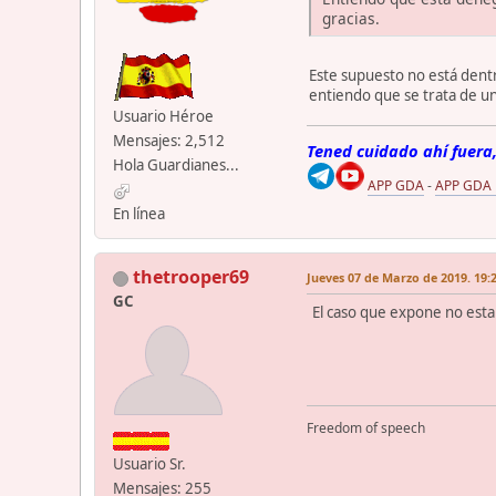
gracias.
Este supuesto no está dentro
entiendo que se trata de un
Usuario Héroe
Mensajes: 2,512
Tened cuidado ahí fuera,
Hola Guardianes...
APP GDA
-
APP GDA
En línea
thetrooper69
Jueves 07 de Marzo de 2019. 19:
GC
El caso que expone no esta 
Freedom of speech
Usuario Sr.
Mensajes: 255