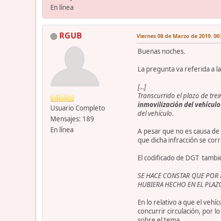
En línea
RGUB
Viernes 08 de Marzo de 2019. 00
Buenas noches.
La pregunta va referida a l
[...]
Transcurrido el plazo de trei
inmovilización del vehículo
Usuario Completo
del vehículo
.
Mensajes: 189
En línea
A pesar que no es causa de 
que dicha infracción se corr
El codificado de DGT tambi
SE HACE CONSTAR QUE POR 
HUBIERA HECHO EN EL PLAZO
En lo relativo a que el ve
concurrir circulación, por l
sobre el tema.