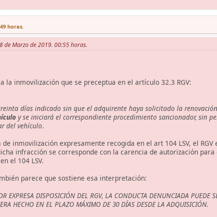
:49 horas.
08 de Marzo de 2019. 00:55 horas.
a la inmovilización que se preceptua en el artículo 32.3 RGV:
treinta días indicado sin que el adquirente haya solicitado la renovación
hículo
y se iniciará el correspondiente procedimiento sancionador, sin pe
r del vehículo
.
 de inmovilización expresamente recogida en el art 104 LSV, el RGV e
cha infracción se corresponde con la carencia de autorización para c
en el 104 LSV.
mbién parece que sostiene esa interpretación:
OR EXPRESA DISPOSICIÓN DEL RGV, LA CONDUCTA DENUNCIADA PUEDE S
ERA HECHO EN EL PLAZO MÁXIMO DE 30 DÍAS DESDE LA ADQUISICIÓN.