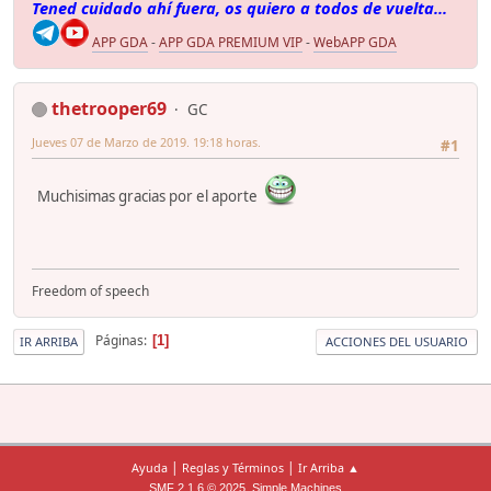
Tened cuidado ahí fuera, os quiero a todos de vuelta...
APP GDA
-
APP GDA PREMIUM VIP
-
WebAPP GDA
thetrooper69
GC
Jueves 07 de Marzo de 2019. 19:18 horas.
#1
Muchisimas gracias por el aporte
Freedom of speech
Páginas
1
IR ARRIBA
ACCIONES DEL USUARIO
|
|
Ayuda
Reglas y Términos
Ir Arriba ▲
,
SMF 2.1.6 © 2025
Simple Machines