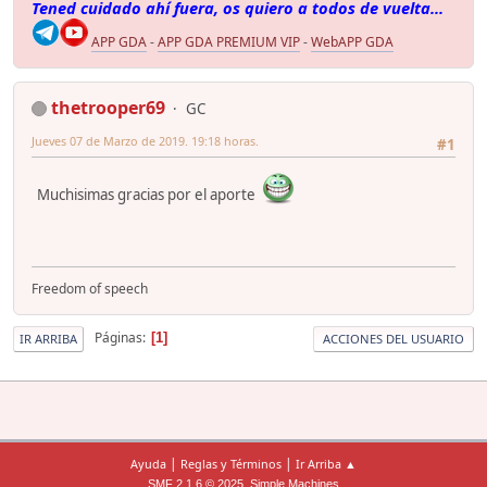
Tened cuidado ahí fuera, os quiero a todos de vuelta...
APP GDA
-
APP GDA PREMIUM VIP
-
WebAPP GDA
thetrooper69
GC
Jueves 07 de Marzo de 2019. 19:18 horas.
#1
Muchisimas gracias por el aporte
Freedom of speech
Páginas
1
IR ARRIBA
ACCIONES DEL USUARIO
|
|
Ayuda
Reglas y Términos
Ir Arriba ▲
,
SMF 2.1.6 © 2025
Simple Machines