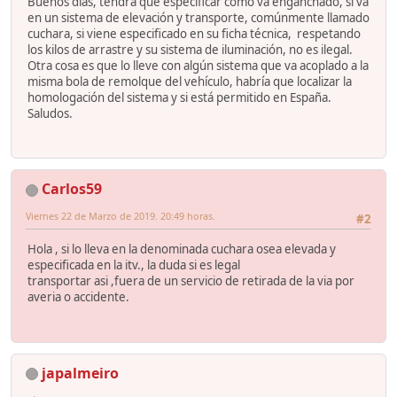
Buenos días, tendrá que especificar como va enganchado, si va
en un sistema de elevación y transporte, comúnmente llamado
cuchara, si viene especificado en su ficha técnica, respetando
los kilos de arrastre y su sistema de iluminación, no es ilegal.
Otra cosa es que lo lleve con algún sistema que va acoplado a la
misma bola de remolque del vehículo, habría que localizar la
homologación del sistema y si está permitido en España.
Saludos.
Carlos59
Viernes 22 de Marzo de 2019. 20:49 horas.
#2
Hola , si lo lleva en la denominada cuchara osea elevada y
especificada en la itv., la duda si es legal
transportar asi ,fuera de un servicio de retirada de la via por
averia o accidente.
japalmeiro