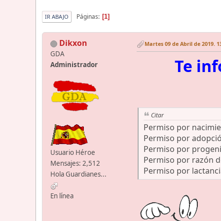
Páginas
1
IR ABAJO
Dikxon
Martes 09 de Abril de 2019. 1
GDA
Te in
Administrador
Citar
Permiso por nacimie
Permiso por adopci
Permiso por progenit
Usuario Héroe
Permiso por razón de
Mensajes: 2,512
Permiso por lactanci
Hola Guardianes...
En línea