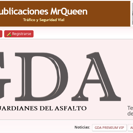
Registrarse
Te
de
Noticias:
GDA PREMIUM VIP
A