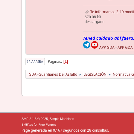
Te informamos 3-19 modif
670.08 kB
descargado
Tened cuidado ahí fuera,
APP GDA
-
APP GDA
Páginas
1
IR ARRIBA
GDA.-Guardianes Del Asfalto
LEGISLACIÓN
Normativa Gu
►
►
,
SMF 2.1.6 © 2025
Simple Machines
for
SMFAds
Free Forums
Page generada en 0.167 segundos con 28 consultas.