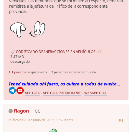
Vehículos. Las denuncias que se formulen al respecto, deberán
remitirse a la Jefatura de Tráfico de la correspondiente
provincia.
CODIFICADO DE INFRACCIONES EN VEHÍCULOS.pdf
3.47 MB
descargado
A
1 persona
le gusta esto.
2 personas agradecieron esto.
Tened cuidado ahí fuera, os quiero a todos de vuelta...
APP GDA
-
APP GDA PREMIUM VIP
-
WebAPP GDA
flagon
GC
Miércoles 26 de Junio de 2019. 21:57 horas.
#1