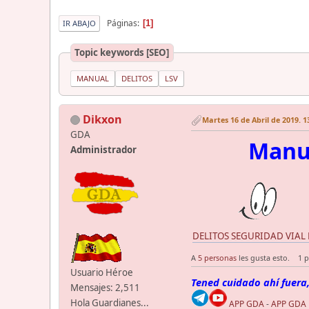
Páginas
1
IR ABAJO
Topic keywords [SEO]
MANUAL
DELITOS
LSV
Dikxon
Martes 16 de Abril de 2019. 1
GDA
Manua
Administrador
DELITOS SEGURIDAD VIAL Ma
A
5 personas
les gusta esto.
1 p
Usuario Héroe
Tened cuidado ahí fuera,
Mensajes: 2,511
Hola Guardianes...
APP GDA
-
APP GDA