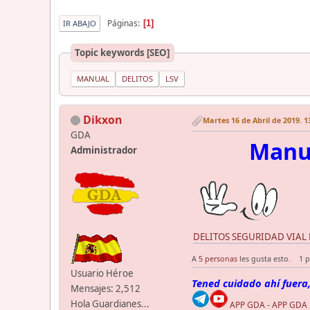
Páginas
1
IR ABAJO
Topic keywords [SEO]
MANUAL
DELITOS
LSV
Dikxon
Martes 16 de Abril de 2019. 1
GDA
Manua
Administrador
DELITOS SEGURIDAD VIAL Ma
A
5 personas
les gusta esto.
1 p
Usuario Héroe
Tened cuidado ahí fuera,
Mensajes: 2,512
Hola Guardianes...
APP GDA
-
APP GDA